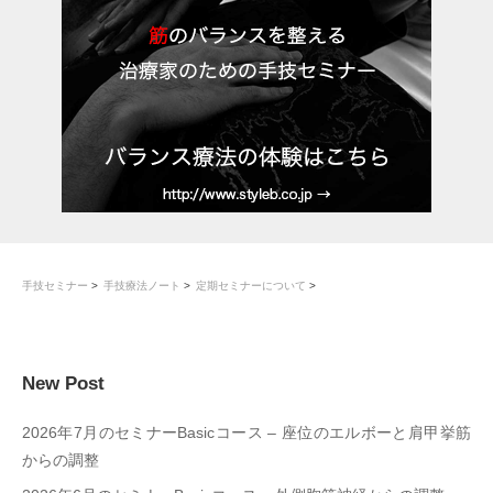
手技セミナー
手技療法ノート
定期セミナーについて
New Post
2026年7月のセミナーBasicコース – 座位のエルボーと肩甲挙筋
からの調整