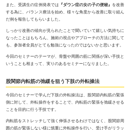
また、受講生の症例発表では
『ダウン症の女の子の便秘』
を改善
する為に、バランス療法を始め、様々な角度から改善に取り組ん
だ例を報告してもらいました。
しっかり改善の傾向が見られたことで聞いていて嬉しい気持ちに
なったことはもちろん、施術の視点やアプローチの方法に関して
も、参加者全員がとても勉強になったのではないかと思います。
今回のセミナーのテーマが、骨盤や周囲の筋に関係が深い手技と
いうことも相まって、実りのあるセミナーになりました。
股関節内転筋の弛緩を狙う下肢の外転操法
今回のセミナーで学んだ下肢の外転操法は、股関節内転筋の緊張
側に対して、外転操作をすることで、内転筋の緊張を弛緩させる
ことを目的に行う手技です。
内転筋をストレッチして強く伸張させるわけではなく、股関節周
囲の筋が緊張しない様に慎重に外転操作を行い、受け手がリラッ