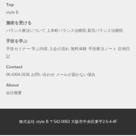
Top
style B
施術を受ける
バランス療法について
上本町バランス治療院
新宮バランス治療院
手技を学ぶ
手技セミナー
学ぶ内容
入会の流れ
無料体験
手技療法ノート
症例日
記
Contact
06-4304-2636
お問い合わせ
メールが届かない場合
About
会社概要
株式会社 style B 〒542-0063 大阪市中央区東平2-5-4-4F